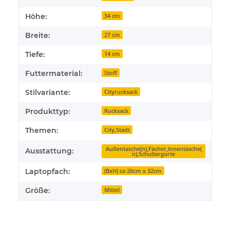
Höhe:
34 cm
Breite:
27 cm
Tiefe:
14 cm
Futtermaterial:
Stoff
Stilvariante:
Cityrucksack
Produkttyp:
Rucksack
Themen:
City,Stadt
Außentasche(n),Fächer,Innentasche(
Ausstattung:
n),Schultergurte
Laptopfach:
(BxH) ca 26cm x 32cm
Größe:
Mittel