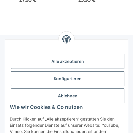
27,95 €
*
23,95 €
*
Fach Stadt Rucksack
Rucksack Bagpack
Hob
Backpack
Informationen
Alle akzeptieren
Gesetzliche Informationen
Konfigurieren
Ablehnen
Wie wir Cookies & Co nutzen
Durch Klicken auf „Alle akzeptieren“ gestatten Sie den
Einsatz folgender Dienste auf unserer Website: YouTube,
Vimeo. Sie können die Einstellung jederzeit ändern