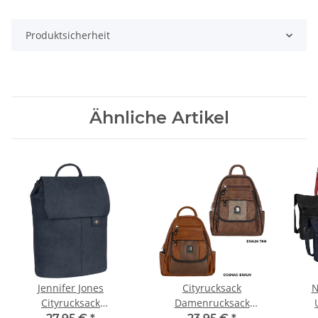
Produktsicherheit
Ähnliche Artikel
Jennifer Jones
Cityrucksack
N
Cityrucksack
Damenrucksack
Damenrucksack Tablet-
Tagesrucksack Stadt
Beu