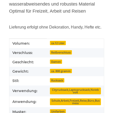
wasserabweisendes und robustes Material
Optimal für Freizeit, Arbeit und Reisen
Lieferung erfolgt ohne Dekoration, Handy, Hefte etc.
Produkteigenschaft
Wert
Volumen:
ca.12 Liter
Verschluss:
Reißverschluss
Geschlecht:
Damen
Gewicht:
ca. 800 gramm
Stil:
Rucksack
Cityrucksack,Laptoprucksack,Noteb
Verwendung:
ook
Schule,Arbeit,Freizeit,Reise,Büro,Bus
Anwendung:
iness
Muster:
Unifarben