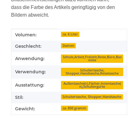
dass die Farbe des Artikels geringfügig von den
Bildern abweicht.
Produkteigenschaft
Wert
Volumen:
ca. 6 Liter
Geschlecht:
Damen
Schule,Arbeit,Freizeit,Reise,Büro,Bus
Anwendung:
iness
Schultertasche,
Verwendung:
Shopper,Handtasche,Reisetasche
Außentasche(n),Fächer,Innentasche(
Ausstattung:
n),Schultergurte
Stil:
Schultertasche, Shopper,Handtasche
Gewicht:
ca. 850 gramm