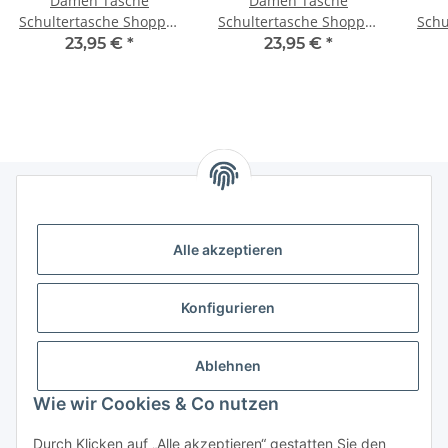
Damen Tasche
Damen Tasche
Schultertasche Shopper
Schultertasche Shopper
Schu
Henkeltasche
Henkeltasche
23,95 €
*
23,95 €
*
Handtasche Leder Optik
Handtasche Leder Optik
Hand
Informationen
Alle akzeptieren
Gesetzliche Informationen
Konfigurieren
Ablehnen
Wie wir Cookies & Co nutzen
Durch Klicken auf „Alle akzeptieren“ gestatten Sie den