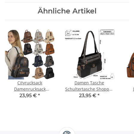
Ähnliche Artikel
Cityrucksack
Damen Tasche
Damenrucksack
Schultertasche Shopper
Tagesrucksack Stadt
Henkeltasche
Ta
23,95 €
*
23,95 €
*
Rucksack Bagpack
Handtasche Leder Optik
R