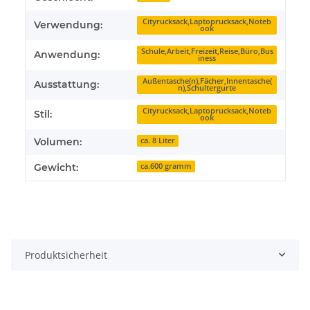
Cityrucksack,Laptoprucksack,Noteb
Verwendung:
ook
Schule,Arbeit,Freizeit,Reise,Büro,Bus
Anwendung:
iness
Außentasche(n),Fächer,Innentasche(
Ausstattung:
n),Schultergurte
Cityrucksack,Laptoprucksack,Noteb
Stil:
ook
Volumen:
ca. 8 Liter
Gewicht:
ca.600 gramm
Produktsicherheit