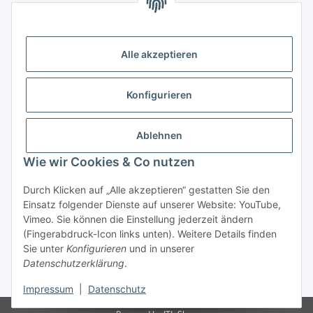
Informationen
Alle akzeptieren
Gesetzliche Informationen
Konfigurieren
Ablehnen
Wie wir Cookies & Co nutzen
Durch Klicken auf „Alle akzeptieren“ gestatten Sie den
Einsatz folgender Dienste auf unserer Website: YouTube,
Vimeo. Sie können die Einstellung jederzeit ändern
(Fingerabdruck-Icon links unten). Weitere Details finden
Vertrag widerrufen
Sie unter
Konfigurieren
und in unserer
Datenschutzerklärung
.
* Alle Preise inkl. gesetzlicher USt., zzgl.
Versand
Impressum
|
Datenschutz