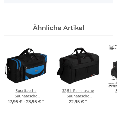
Ähnliche Artikel
Sporttasche
32,5 L Reisetasche
Saunatasche
Saunatasche
Reisetasche
Sporttasche
17,95 € -
23,95 €
*
22,95 €
*
Fitnesstasche Damen
Fitnesstasche Damen
Fi
Herren Kinder
Herren Kinder
He