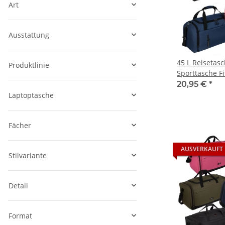
Art
Ausstattung
45 L Reisetas
Produktlinie
Sporttasche F
Damen Herren 
20,95 €
*
Laptoptasche
Fächer
AUSVERKAUFT
Stilvariante
Detail
Format