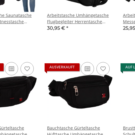
che Saunatasche
Arbeitstasche Umhängetasche
Arbei
itnesstasche
Flugbegleiter Herrentasche
Messe
n
Schwarz XXL K99956
Herre
30,95 €
*
25,9
AUSVERKAUFT
AUF 
ürteltasche
Bauchtasche Gürteltasche
Brust
mhängetasche
Hüfttasche Umhängetasche
Schul