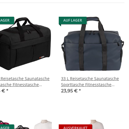
LAGER
AUF LAGER
L Reisetasche Saunatasche
33 L Reisetasche Saunatasche
tasche Fitnesstasche
Sporttasche Fitnesstasche
 Herren Kinder
Damen Herren Kinder (8808)
5 €
*
23,95 €
*
LAGER
AUSVERKAUFT