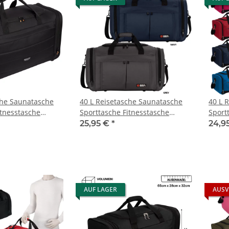
che Saunatasche
40 L Reisetasche Saunatasche
40 L 
itnesstasche
Sporttasche Fitnesstasche
Sport
n
Damen Herren
Damen
25,95 €
*
24,9
AUF LAGER
AUSV