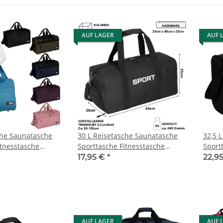
AUF LAGER
AUF 
che Saunatasche
30 L Reisetasche Saunatasche
32,5 
itnesstasche
Sporttasche Fitnesstasche
Sport
 Kinder
Damen Herren Kinder (626)
Damen
17,95 €
*
22,9
AUF LAGER
AUF 