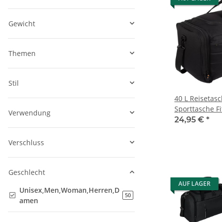
Gewicht
Themen
Stil
40 L Reisetas
Sporttasche F
Verwendung
Damen Herre
24,95 €
*
Verschluss
Geschlecht
AUF LAGER
Unisex,Men,Woman,Herren,D
Artikel gefunden
50
amen