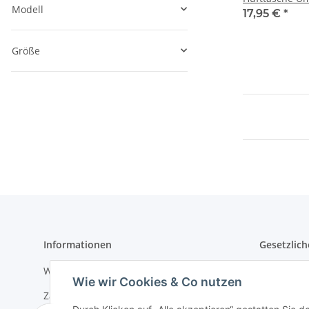
Modell
Crossbody-Bag
17,95 €
*
Größe
Informationen
Gesetzlich
Wir über uns
Datenschu
Wie wir Cookies & Co nutzen
Zahlungsmöglichkeiten
AGB