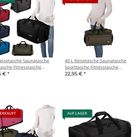
Reisetasche Saunatasche
40 L Reisetasche Saunatasche
tasche Fitnesstasche
Sporttasche Fitnesstasche
 Herren Kinder
Damen Herren Kinder
5 €
*
22,95 €
*
ERKAUFT
AUF LAGER