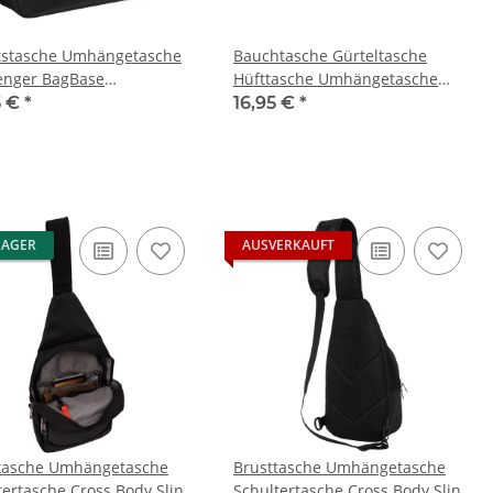
tstasche Umhängetasche
Bauchtasche Gürteltasche
nger BagBase
Hüfttasche Umhängetasche
ntasche Schwarz
Crossbody-Bag Sporttasche
5 €
*
16,95 €
*
LAGER
AUSVERKAUFT
tasche Umhängetasche
Brusttasche Umhängetasche
tertasche Cross Body Sling
Schultertasche Cross Body Sling