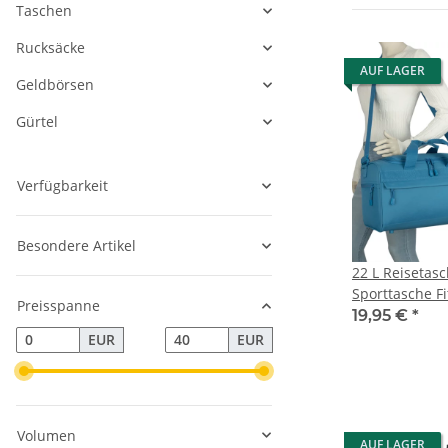
Taschen
Rucksäcke
AUF LAGER
Geldbörsen
Gürtel
Verfügbarkeit
Besondere Artikel
22 L Reisetas
Sporttasche F
Preisspanne
Damen Herren
19,95 €
*
EUR
EUR
Volumen
AUF LAGER