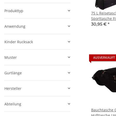
Produkttyp
75 L Reisetas
Sporttasche F
Damen Herre
30,95 €
*
Anwendung
Kinder Rucksack
Muster
AUSVERKAUFT
Gurtlänge
Hersteller
Abteilung
Bauchtasche G
Hüfttasche U