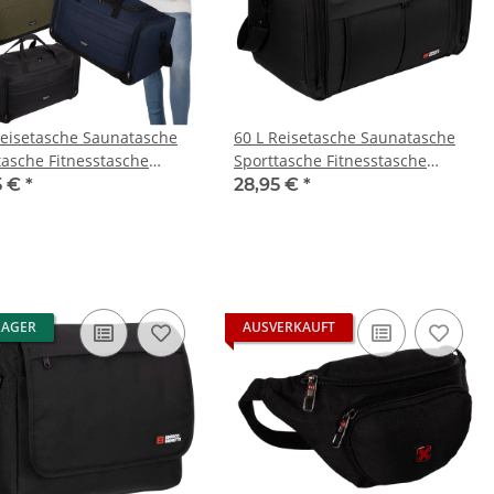
Reisetasche Saunatasche
60 L Reisetasche Saunatasche
tasche Fitnesstasche
Sporttasche Fitnesstasche
n Herren
Damen Herren
5 €
*
28,95 €
*
LAGER
AUSVERKAUFT