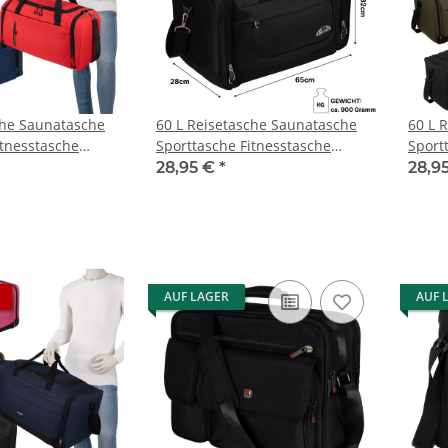
che Saunatasche
60 L Reisetasche Saunatasche
60 L 
itnesstasche
Sporttasche Fitnesstasche
Sport
Kinder (8807)
Damen Herren
Dame
28,95 €
*
28,9
AUF LAGER
AUF 