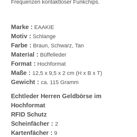
Frequenzen kontaktloser Funkchips.
Marke :
EAAKIE
Motiv :
Schlange
Farbe :
Braun, Schwarz, Tan
Material :
Büffelleder
Format :
Hochformat
Maße :
12,5 x 9,5 x 2 cm (H x B x T)
Gewicht :
ca. 115 Gramm
Echtleder Herren Geldbörse im
Hochformat
RFID Schutz
Scheinfächer :
2
Kartenfächer :
9