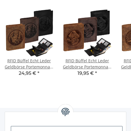
RFID Büffel Echt Leder
RFID Büffel Echt Leder
RFI
Geldbörse Portemonnaie
Geldbörse Portemonnaie
Geld
Herren mit geprägtem
Herren mit geprägtem
Her
24,95 €
*
19,95 €
*
Motiv Hochformat
Motiv Hochformat Pirat
M
Bergwolf
Informationen