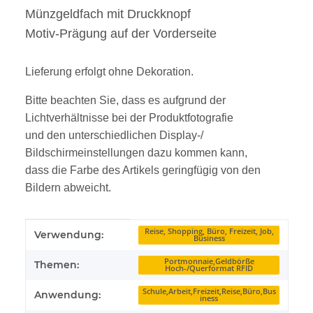
Münzgeldfach mit Druckknopf
Motiv-Prägung auf der Vorderseite
Lieferung erfolgt ohne Dekoration.
Bitte beachten Sie, dass es aufgrund der
Lichtverhältnisse bei der Produktfotografie
und den unterschiedlichen Display-/
Bildschirmeinstellungen dazu kommen kann,
dass die Farbe des Artikels geringfügig von den
Bildern abweicht.
Produkteigenschaft
Wert
Reise, Shopping, Büro, Freizeit, Job,
Verwendung:
Business
Portmonnaie,Geldbörße
Themen:
Hoch-/Querformat RFID
Schule,Arbeit,Freizeit,Reise,Büro,Bus
Anwendung:
iness