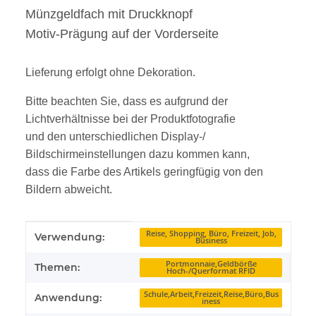
Münzgeldfach mit Druckknopf
Motiv-Prägung auf der Vorderseite
Lieferung erfolgt ohne Dekoration.
Bitte beachten Sie, dass es aufgrund der
Lichtverhältnisse bei der Produktfotografie
und den unterschiedlichen Display-/
Bildschirmeinstellungen dazu kommen kann,
dass die Farbe des Artikels geringfügig von den
Bildern abweicht.
Produkteigenschaft
Wert
Reise, Shopping, Büro, Freizeit, Job,
Verwendung:
Business
Portmonnaie,Geldbörße
Themen:
Hoch-/Querformat RFID
Schule,Arbeit,Freizeit,Reise,Büro,Bus
Anwendung:
iness