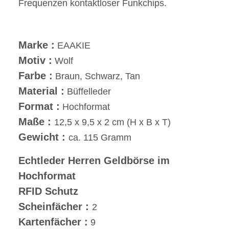
Frequenzen kontaktloser Funkchips.
Marke :
EAAKIE
Motiv :
Wolf
Farbe :
Braun, Schwarz, Tan
Material :
Büffelleder
Format :
Hochformat
Maße :
12,5 x 9,5 x 2 cm (H x B x T)
Gewicht :
ca. 115 Gramm
Echtleder Herren Geldbörse im
Hochformat
RFID Schutz
Scheinfächer :
2
Kartenfächer :
9