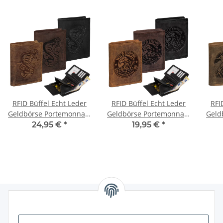
RFID Büffel Echt Leder
RFID Büffel Echt Leder
RFI
Geldbörse Portemonnaie
Geldbörse Portemonnaie
Geld
Herren mit geprägtem
Herren mit geprägtem
Her
24,95 €
*
19,95 €
*
Motiv Hochformat Kobra
Motiv Hochformat
M
WildEmpire
Informationen