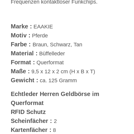
Frequenzen kontaktloser Funkchips.
Marke :
EAAKIE
Motiv :
Pferde
Farbe :
Braun, Schwarz, Tan
Material :
Büffelleder
Format :
Querformat
Maße :
9,5 x 12 x 2 cm (H x B x T)
Gewicht :
ca. 125 Gramm
Echtleder Herren Geldbörse im
Querformat
RFID Schutz
Scheinfächer :
2
Kartenfächer :
8