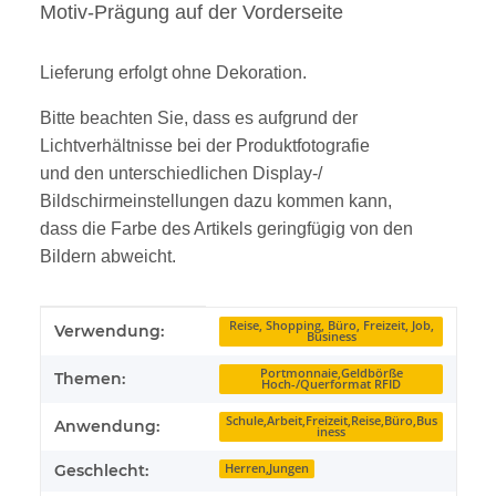
Motiv-Prägung auf der Vorderseite
Lieferung erfolgt ohne Dekoration.
Bitte beachten Sie, dass es aufgrund der
Lichtverhältnisse bei der Produktfotografie
und den unterschiedlichen Display-/
Bildschirmeinstellungen dazu kommen kann,
dass die Farbe des Artikels geringfügig von den
Bildern abweicht.
Produkteigenschaft
Wert
Reise, Shopping, Büro, Freizeit, Job,
Verwendung:
Business
Portmonnaie,Geldbörße
Themen:
Hoch-/Querformat RFID
Schule,Arbeit,Freizeit,Reise,Büro,Bus
Anwendung:
iness
Geschlecht:
Herren,Jungen