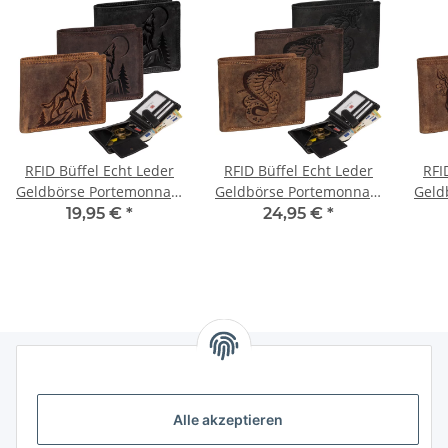
RFID Büffel Echt Leder
RFID Büffel Echt Leder
RFI
Geldbörse Portemonnaie
Geldbörse Portemonnaie
Geld
Herren mit geprägtem
Herren mit geprägtem
Her
19,95 €
*
24,95 €
*
Motiv Querformat
Motiv Querformat Kobra
Mot
Nachtwolf
Informationen
Alle akzeptieren