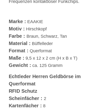
Frequenzen kontaktloser Funkchips.
Marke :
EAAKIE
Motiv :
Hirschkopf
Farbe :
Braun, Schwarz, Tan
Material :
Büffelleder
Format :
Querformat
Maße :
9,5 x 12 x 2 cm (H x B x T)
Gewicht :
ca. 125 Gramm
Echtleder Herren Geldbörse im
Querformat
RFID Schutz
Scheinfächer :
2
Kartenfächer :
8