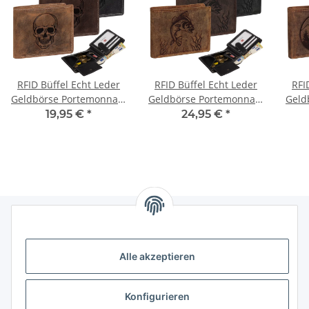
RFID Büffel Echt Leder
RFID Büffel Echt Leder
RFI
Geldbörse Portemonnaie
Geldbörse Portemonnaie
Geld
Herren mit geprägtem
Herren mit geprägtem
Her
19,95 €
*
24,95 €
*
Motiv Querformat
Motiv Querformat Fisch
M
Totenkopf
Informationen
Alle akzeptieren
Gesetzliche Informationen
Konfigurieren