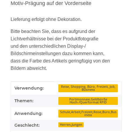
Motiv-Prägung auf der Vorderseite
Lieferung erfolgt ohne Dekoration.
Bitte beachten Sie, dass es aufgrund der
Lichtverhältnisse bei der Produktfotografie
und den unterschiedlichen Display-/
Bildschirmeinstellungen dazu kommen kann,
dass die Farbe des Artikels geringfügig von den
Bildern abweicht.
Produkteigenschaft
Wert
Reise, Shopping, Büro, Freizeit, Job,
Verwendung:
Business
Portmonnaie,Geldbörße
Themen:
Hoch-/Querformat RFID
Schule,Arbeit,Freizeit,Reise,Büro,Bus
Anwendung:
iness
Geschlecht:
Herren,Jungen