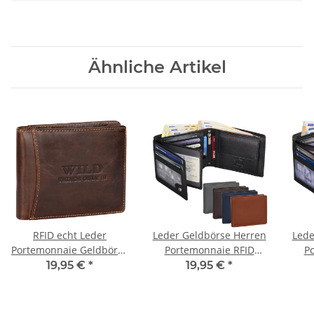
Ähnliche Artikel
RFID echt Leder
Leder Geldbörse Herren
Lede
Portemonnaie Geldbörse
Portemonnaie RFID
P
Geldbeutel Herren
Querformat Geldbeutel
Que
19,95 €
*
19,95 €
*
Querformat Braun
Echtleder