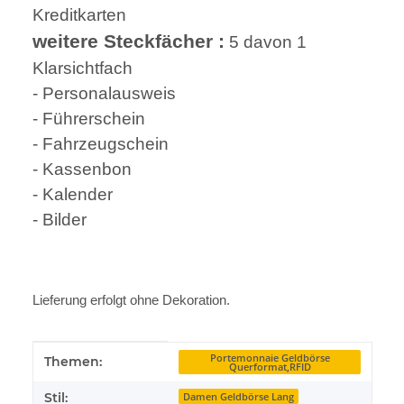
Kreditkarten
weitere Steckfächer :
5 davon 1
Klarsichtfach
- Personalausweis
- Führerschein
- Fahrzeugschein
- Kassenbon
- Kalender
- Bilder
Lieferung erfolgt ohne Dekoration.
Produkteigenschaft
Wert
Portemonnaie Geldbörse
Themen:
Querformat,RFID
Stil:
Damen Geldbörse Lang