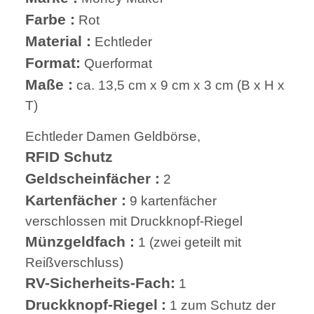
Farbe :
Rot
Material :
Echtleder
Format:
Querformat
Maße :
ca. 13,5 cm x 9 cm x 3 cm (B x H x
T)
Echtleder Damen Geldbörse,
RFID Schutz
Geldscheinfächer :
2
Kartenfächer :
9 kartenfächer
verschlossen mit Druckknopf-Riegel
Münzgeldfach :
1 (zwei geteilt mit
Reißverschluss)
RV-Sicherheits-Fach:
1
Druckknopf-Riegel
:
1 zum Schutz der