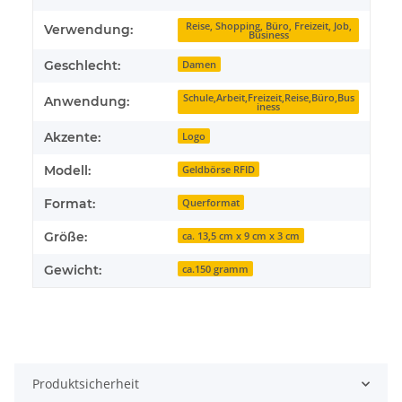
Reise, Shopping, Büro, Freizeit, Job,
Verwendung:
Business
Geschlecht:
Damen
Schule,Arbeit,Freizeit,Reise,Büro,Bus
Anwendung:
iness
Akzente:
Logo
Modell:
Geldbörse RFID
Format:
Querformat
Größe:
ca. 13,5 cm x 9 cm x 3 cm
Gewicht:
ca.150 gramm
Produktsicherheit