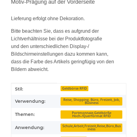
Motiv-Prägung auf der Vorderseite
Lieferung erfolgt ohne Dekoration.
Bitte beachten Sie, dass es aufgrund der
Lichtverhältnisse bei der Produktfotografie
und den unterschiedlichen Display-/
Bildschirmeinstellungen dazu kommen kann,
dass die Farbe des Artikels geringfügig von den
Bildern abweicht.
Produkteigenschaft
Wert
Stil:
Geldbörse RFID
Reise, Shopping, Büro, Freizeit, Job,
Verwendung:
Business
Portmonnaie,Geldbörße
Themen:
Hoch-/Querformat RFID
Schule,Arbeit,Freizeit,Reise,Büro,Bus
Anwendung:
iness