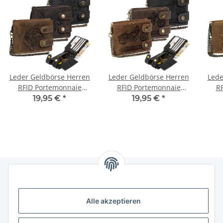
Leder Geldbörse Herren
Leder Geldbörse Herren
Lede
RFID Portemonnaie
RFID Portemonnaie
R
Echtleder Prägung mit
Echtleder Prägung mit
Ech
19,95 €
*
19,95 €
*
Kette
Kette
Informationen
Alle akzeptieren
Gesetzliche Informationen