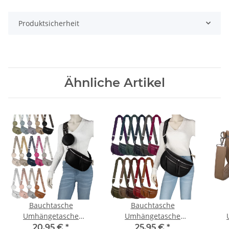
Produktsicherheit
Ähnliche Artikel
Bauchtasche
Bauchtasche
Umhängetasche
Umhängetasche
Crossbody-Bag
Crossbody-Bag
20,95 €
*
25,95 €
*