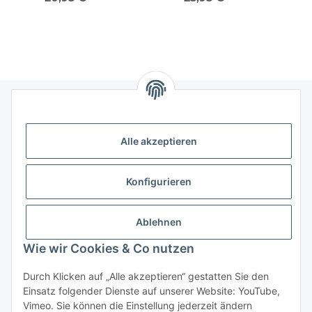
Hüfttasche Kunstleder
Hüfttasche Kunstleder
Hüf
Italy-Design
Italy-Design
Informationen
Alle akzeptieren
Gesetzliche Informationen
Konfigurieren
Ablehnen
Wie wir Cookies & Co nutzen
Durch Klicken auf „Alle akzeptieren“ gestatten Sie den
Einsatz folgender Dienste auf unserer Website: YouTube,
Vimeo. Sie können die Einstellung jederzeit ändern