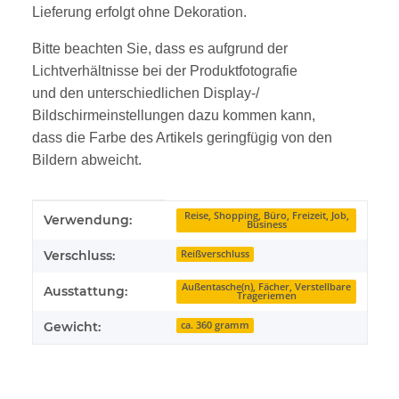
Lieferung erfolgt ohne Dekoration.
Bitte beachten Sie, dass es aufgrund der
Lichtverhältnisse bei der Produktfotografie
und den unterschiedlichen Display-/
Bildschirmeinstellungen dazu kommen kann,
dass die Farbe des Artikels geringfügig von den
Bildern abweicht.
Produkteigenschaft
Wert
Reise, Shopping, Büro, Freizeit, Job,
Verwendung:
Business
Verschluss:
Reißverschluss
Außentasche(n), Fächer, Verstellbare
Ausstattung:
Trageriemen
Gewicht:
ca. 360 gramm