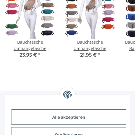
Bauchtasche
Bauchtasche
Bauc
Umhängetasche
Umhängetasche
Ba
Crossbody-Bag
Crossbody-Bag
Kuns
23,95 €
*
21,95 €
*
Hüfttasche Kunstleder
Hüfttasche Kunstleder
Italy-Design
Italy-Design
Informationen
Alle akzeptieren
Gesetzliche Informationen
Konfigurieren