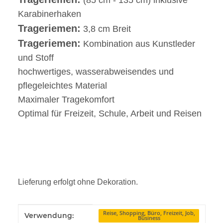
Karabinerhaken
Trageriemen:
3,8 cm Breit
Trageriemen:
Kombination aus Kunstleder
und Stoff
hochwertiges, wasserabweisendes und
pflegeleichtes Material
Maximaler Tragekomfort
Optimal für Freizeit, Schule, Arbeit und Reisen
Lieferung erfolgt ohne Dekoration.
Produkteigenschaft
Wert
Reise, Shopping, Büro, Freizeit, Job,
Verwendung:
Business